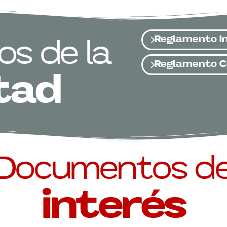
Reglamento I
s de la
Reglamento C
tad
Documentos d
interés