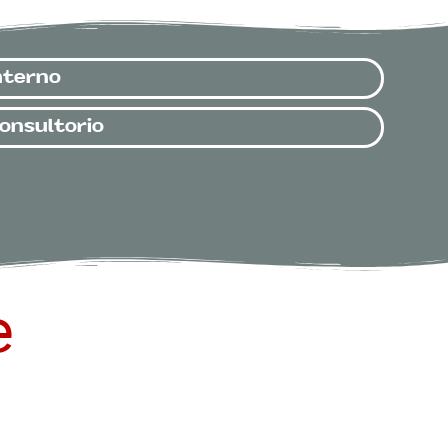
nterno
onsultorio
e