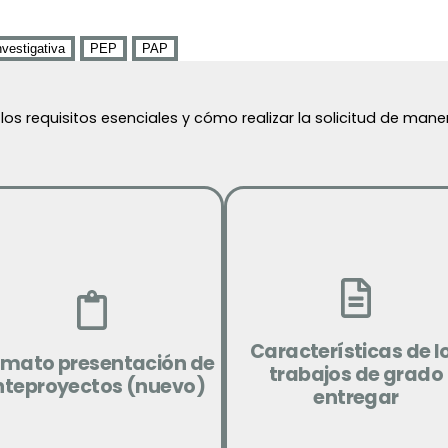
nvestigativa
PEP
PAP
os requisitos esenciales y cómo realizar la solicitud de mane
Ver
Descargar
Características de l
rmato presentación de
trabajos de grado
nteproyectos (nuevo)
entregar