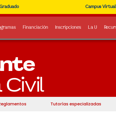
Graduado
Campus Virtual
ogramas
Financiación
Inscripciones
La U
Recur
ante
 Civil
Reglamentos
Tutorías especializadas