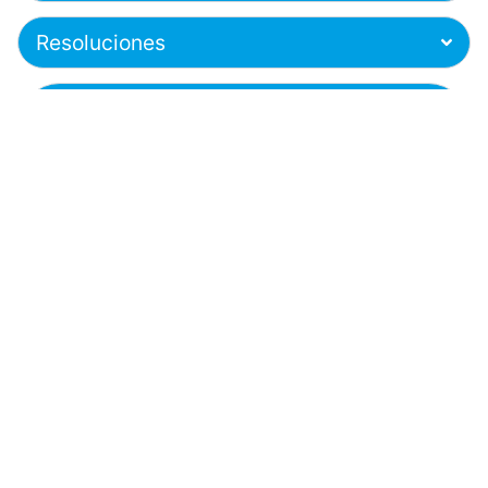
Resoluciones
Circulares Universidad Santo Tomás
Colombia
Circulares Universidad Santo Tomás,
Seccional Tunja