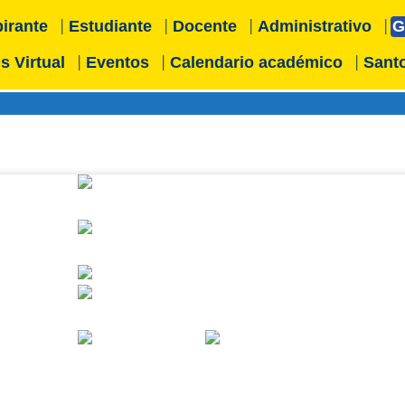
irante
Estudiante
Docente
Administrativo
G
 Virtual
Eventos
Calendario académico
Santo