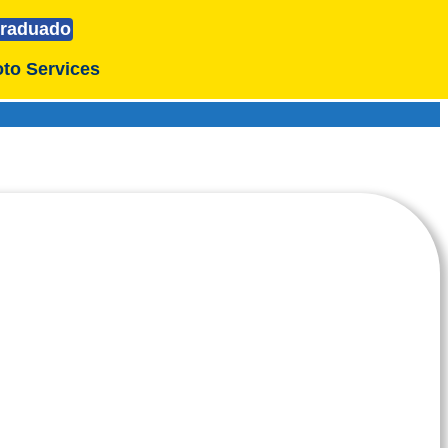
raduado
to Services