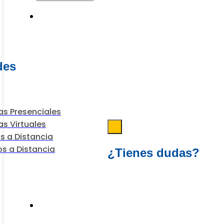
Programas
des
s Presenciales
s Virtuales
s a Distancia
s a Distancia
¿Tienes dudas?
Escríbenos
Financiación