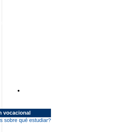
escuentos
Inscripciones
n vocacional
s sobre qué estudiar?