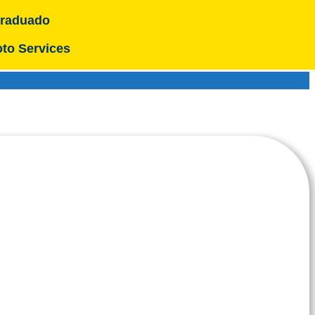
raduado
to Services