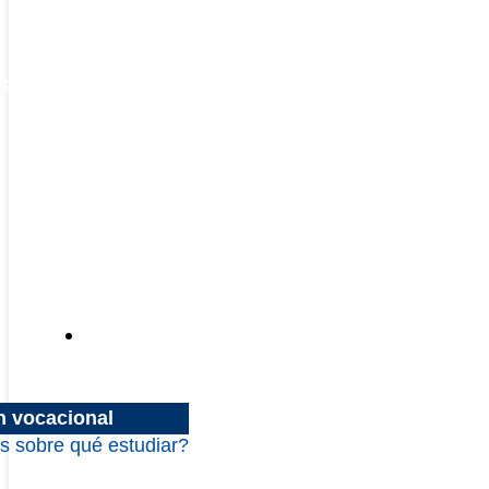
escuentos
Inscripciones
n vocacional
s sobre qué estudiar?