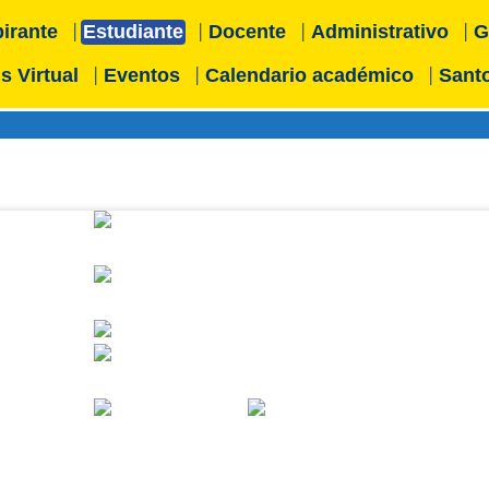
irante
Estudiante
Docente
Administrativo
G
 Virtual
Eventos
Calendario académico
Santo