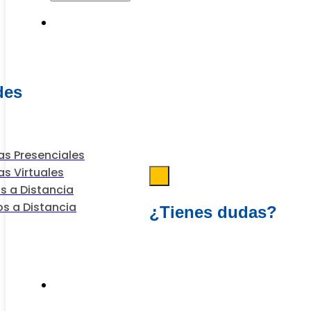
Programas
des
s Presenciales
s Virtuales
s a Distancia
s a Distancia
¿Tienes dudas?
Escríbenos
Financiación