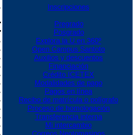
Inscripciones
Pregrado
Posgrado
Explora la U en 360º
Open Campus Santoto
Auxilios y descuentos
Financiación
Crédito ICETEX
Modalidades de pago
Pagos en línea
Recibo de matrícula o polígrafo
Proceso de homologación
Transferencia interna
Mi intercambio
Correos Neotomasinos