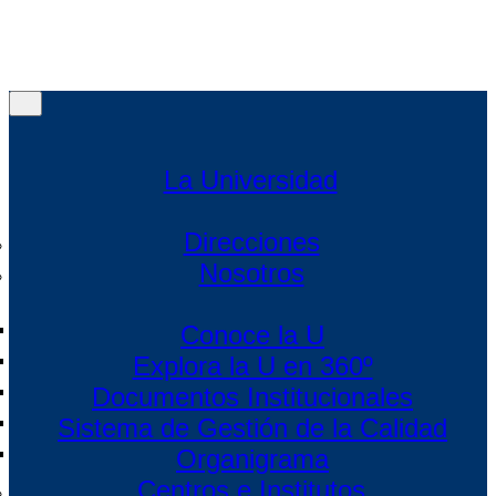
Menú
Menú
La Universidad
Direcciones
Nosotros
Conoce la U
Explora la U en 360º
Documentos Institucionales
Sistema de Gestión de la Calidad
Organigrama
Centros e Institutos