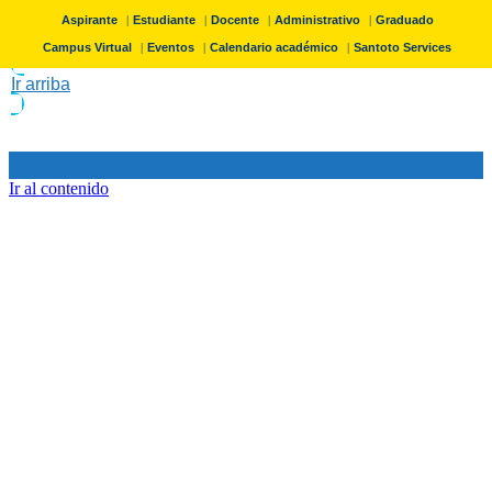
Aspirante
Estudiante
Docente
Administrativo
Graduado
Campus Virtual
Eventos
Calendario académico
Santoto Services
Ir arriba
Ir al contenido
Programas