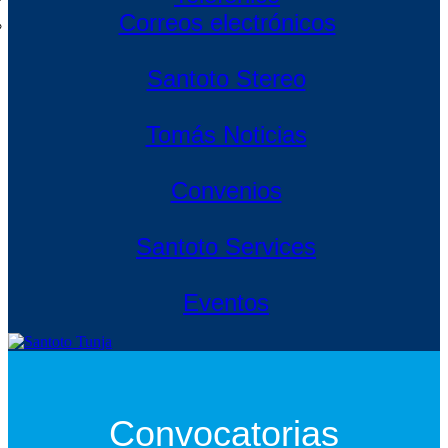
Correos electrónicos
Santoto Stereo
Tomás Noticias
Convenios
Santoto Services
Eventos
Convocatorias