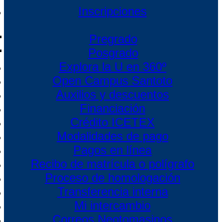
Inscripciones
Pregrado
Posgrado
Explora la U en 360º
Open Campus Santoto
Auxilios y descuentos
Financiación
Crédito ICETEX
Modalidades de pago
Pagos en línea
Recibo de matrícula o polígrafo
Proceso de homologación
Transferencia interna
Mi intercambio
Correos Neotomasinos