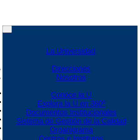
Menú
Menú
La Universidad
Direcciones
Nosotros
Conoce la U
Explora la U en 360º
Documentos Institucionales
Sistema de Gestión de la Calidad
Organigrama
Centros e Institutos