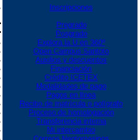
Inscripciones
Pregrado
Posgrado
Explora la U en 360º
Open Campus Santoto
Auxilios y descuentos
Financiación
Crédito ICETEX
Modalidades de pago
Pagos en línea
Recibo de matrícula o polígrafo
Proceso de homologación
Transferencia interna
Mi intercambio
Correos Neotomasinos