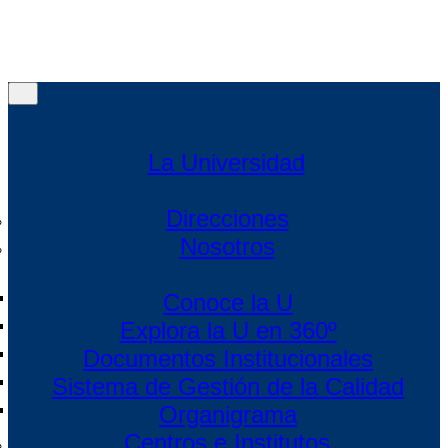
Menú
Menú
La Universidad
Direcciones
Nosotros
Conoce la U
Explora la U en 360º
Documentos Institucionales
Sistema de Gestión de la Calidad
Organigrama
Centros e Institutos