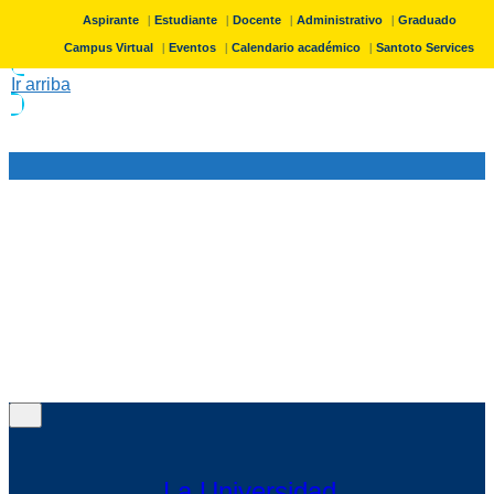
Aspirante
Estudiante
Docente
Administrativo
Graduado
Programas
Campus Virtual
Eventos
Calendario académico
Santoto Services
Ir arriba
Programas
Académicos
Pregrados
Especializaciones
Maestrías
Doctorados
Educación Continua (SUMMA)
Menú
SantotoUp (Credenciales digitales)
Menú
La Universidad