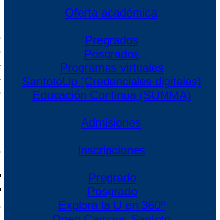
Oferta académica
Pregrados
Posgrados
Programas virtuales
SantotoUp (Credenciales digitales)
Educación Continua (SUMMA)
Admisiones
Inscripciones
Modalidades
Pregrado
de estudio
Programas Presenciales
Posgrado
Programas Virtuales
Explora la U en 360º
Pregrados a Distancia
Open Campus Santoto