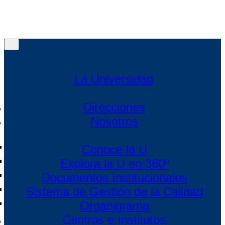
Menú
Menú
La Universidad
Direcciones
Nosotros
Conoce la U
Explora la U en 360º
Documentos Institucionales
Sistema de Gestión de la Calidad
Organigrama
Centros e Institutos