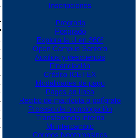
Inscripciones
Pregrado
Posgrado
Explora la U en 360º
Open Campus Santoto
Auxilios y descuentos
Financiación
Crédito ICETEX
Modalidades de pago
Pagos en línea
Recibo de matrícula o polígrafo
Proceso de homologación
Transferencia interna
Mi intercambio
Correos Neotomasinos