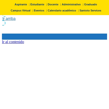
Aspirante
Estudiante
Docente
Administrativo
Graduado
Campus Virtual
Eventos
Calendario académico
Santoto Services
Ir arriba
Ir al contenido
Programas