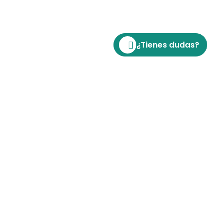
¿Tienes dudas?
Híbrido
Ciencias Sociales y de la Educación
Doctorado en Pedagogía y
Neurociencia Aplicada a la Educación