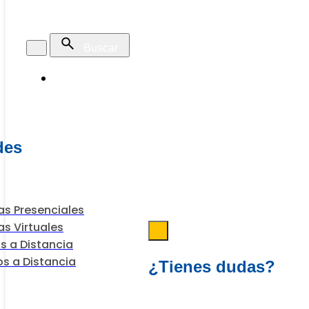
Programas
des
s Presenciales
s Virtuales
s a Distancia
s a Distancia
¿Tienes dudas?
Escríbenos