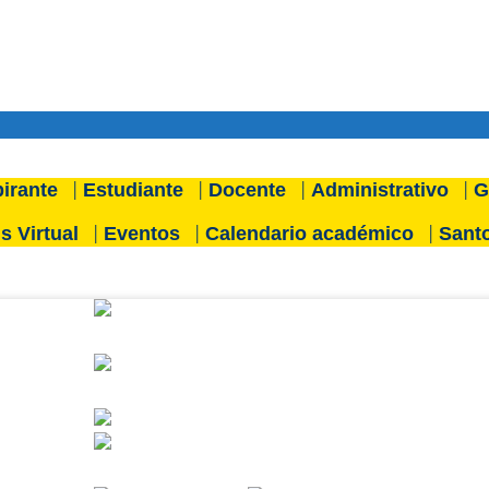
irante
Estudiante
Docente
Administrativo
G
 Virtual
Eventos
Calendario académico
Santo