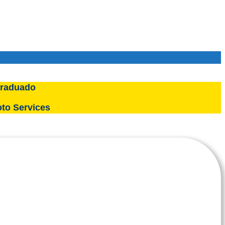
raduado
to Services