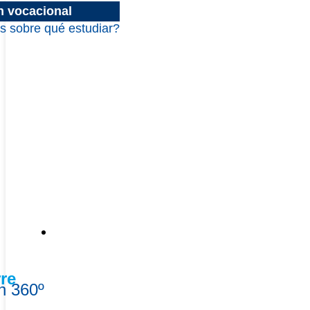
n vocacional
s sobre qué estudiar?
La U
re
n 360º