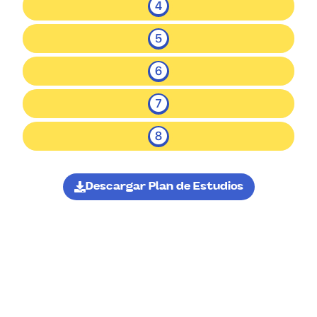
Descargar Plan de Estudios
|
|
3
4
c
c
|
2