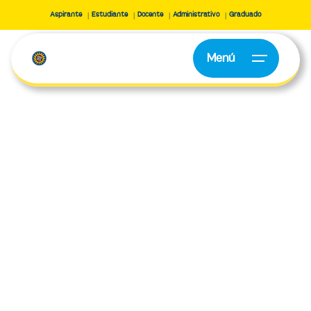
Aspirante
Estudiante
Docente
Administrativo
Graduado
Menú
Pregrado
Resolución 012792 del 10 de julio de 2020 con vigencia de 7 años.
Diseño
de Interacción
SNIES:
109495
Campus Av. Universitaria