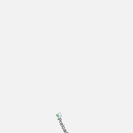
pacio
Liderazgo en proyectos
 y
arquitectónicos