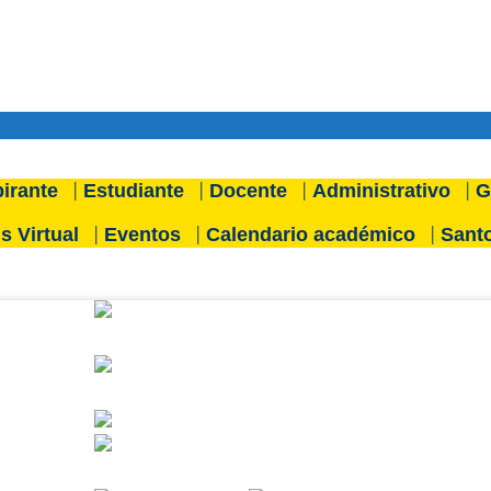
irante
Estudiante
Docente
Administrativo
G
 Virtual
Eventos
Calendario académico
Santo