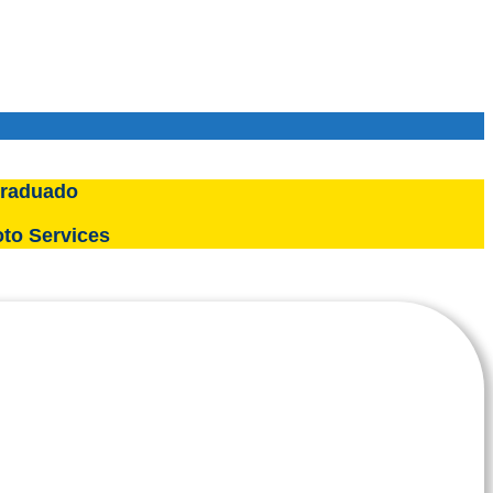
raduado
to Services