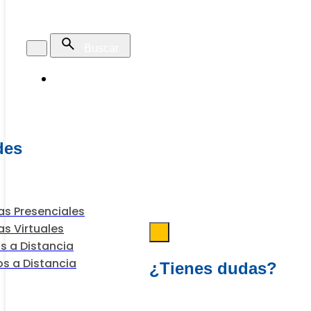
Programas
des
s Presenciales
s Virtuales
s a Distancia
s a Distancia
¿Tienes dudas?
Escríbenos