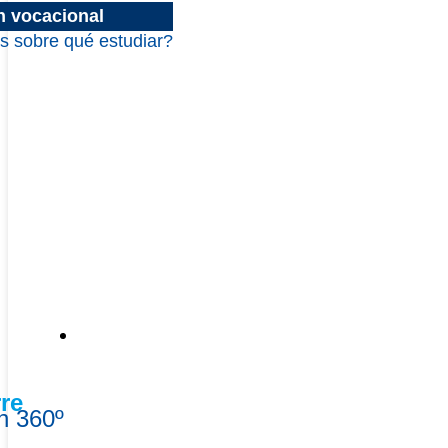
n vocacional
s sobre qué estudiar?
La U
re
n 360º