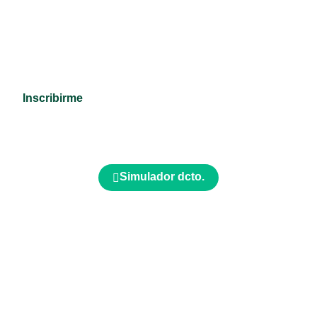
10 semestres
Presencial
$5.800.000 COP
Inscribirme
Solicitar información
Simulador dcto.