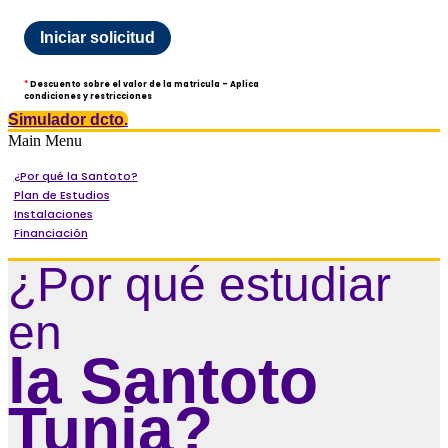
Iniciar solicitud
*
Descuento sobre el valor de la matricula - Aplica
condiciones y restricciones
Simulador dcto.
Main Menu
¿Por qué la Santoto?
Plan de Estudios
Instalaciones
Financiación
¿Por qué estudiar
en
la Santoto
Tunja?