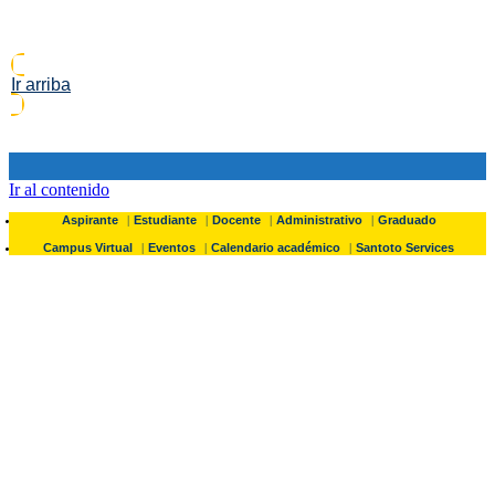
Ir arriba
Ir al contenido
Aspirante
Estudiante
Docente
Administrativo
Graduado
Campus Virtual
Eventos
Calendario académico
Santoto Services