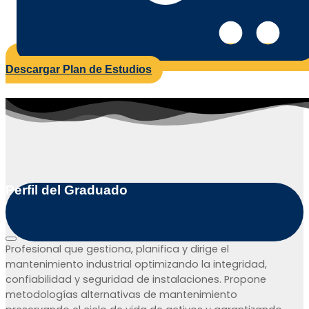
Descargar Plan de Estudios
|
3
c
|
Perfil del Graduado
2
c
Profesional que gestiona, planifica y dirige el
mantenimiento industrial optimizando la integridad,
|
confiabilidad y seguridad de instalaciones. Propone
2
metodologías alternativas de mantenimiento
c