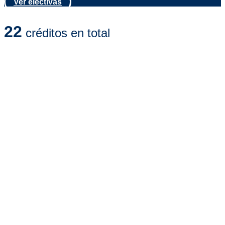
Ver electivas
22
créditos en total
Institucional humanismo, sociedad y ética
| 2 c
Gerencia de mantenimiento
| 3 c
Ingeniería predictiva
| 2 c
Electiva I
| 2 c
Seminario I
| 2 c
11
Créditos