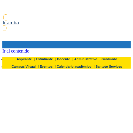
Ir arriba
Ir al contenido
Aspirante
Estudiante
Docente
Administrativo
Graduado
Campus Virtual
Eventos
Calendario académico
Santoto Services