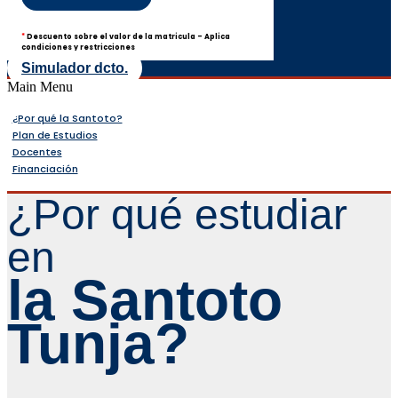
*
Descuento sobre el valor de la matricula - Aplica
condiciones y restricciones
Simulador dcto.
Main Menu
¿Por qué la Santoto?
Plan de Estudios
Docentes
Financiación
¿Por qué estudiar
en
la Santoto
Tunja?