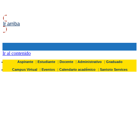
Ir arriba
Ir al contenido
Aspirante
Estudiante
Docente
Administrativo
Graduado
Campus Virtual
Eventos
Calendario académico
Santoto Services