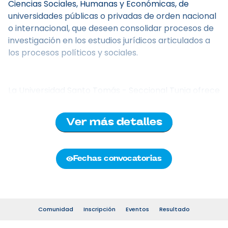
Ciencias Sociales, Humanas y Económicas, de
universidades públicas o privadas de orden nacional
o internacional, que deseen consolidar procesos de
investigación en los estudios jurídicos articulados a
los procesos políticos y sociales.
La Universidad Santo Tomás - Seccional Tunja ofrece
un posdoctorado único en la región, que fortalece la
investigación jurídica avanzada y responde
Ver más detalles
críticamente a los desafíos globales, integra
formación contextual, realismo pedagógico y
desarrollo de competencias. Su enfoque responde a
Fechas convocatorias
las necesidades actuales del conocimiento,
articulando investigación e innovación. Además, se
ajusta a estándares nacionales e internacionales en
educación jurídica, respaldado por un sólido marco
Comunidad
Inscripción
Eventos
Resultado
legislativo y una reconocida trayectoria institucional.
Un espacio ideal para quienes buscan aportar