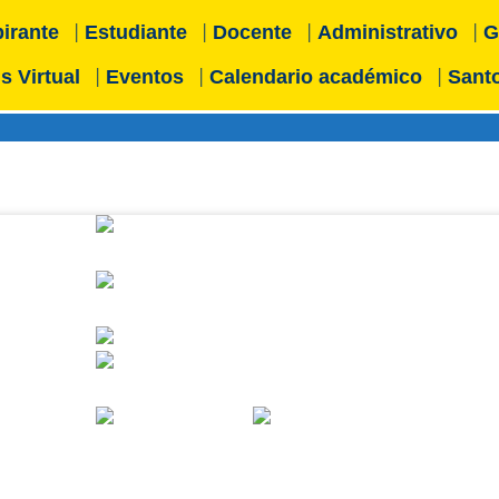
irante
Estudiante
Docente
Administrativo
G
 Virtual
Eventos
Calendario académico
Santo