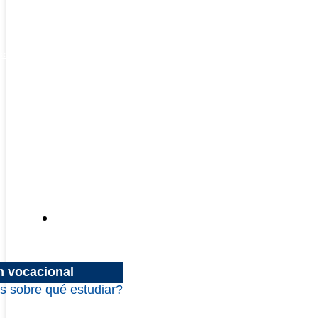
escuentos
Inscripciones
n vocacional
s sobre qué estudiar?