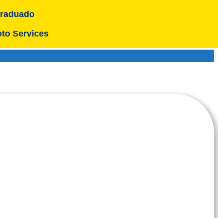
raduado
to Services