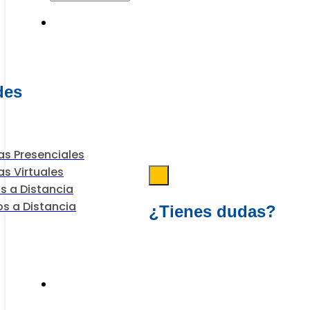
Programas
des
s Presenciales
s Virtuales
s a Distancia
s a Distancia
¿Tienes dudas?
Escríbenos
Financiación