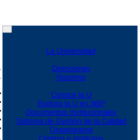
Menú
Menú
La Universidad
Direcciones
Nosotros
Conoce la U
Explora la U en 360º
Documentos Institucionales
Sistema de Gestión de la Calidad
Organigrama
Centros e Institutos