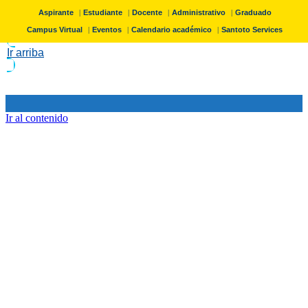
Aspirante
Estudiante
Docente
Administrativo
Graduado
Campus Virtual
Eventos
Calendario académico
Santoto Services
Ir arriba
Ir al contenido
Programas