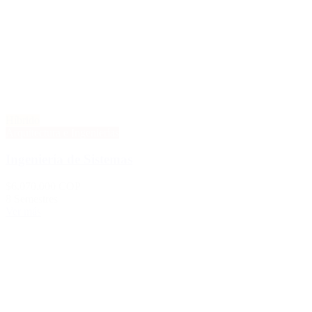
Híbrido
Arquitectura e Ingenierías
Ingeniería de Sistemas
$6.070.000 COP
8 Semestres
Ver más