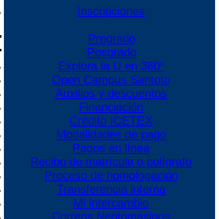
Inscripciones
Pregrado
Posgrado
Explora la U en 360º
Open Campus Santoto
Auxilios y descuentos
Financiación
Crédito ICETEX
Modalidades de pago
Pagos en línea
Recibo de matrícula o polígrafo
Proceso de homologación
Transferencia interna
Mi intercambio
Correos Neotomasinos