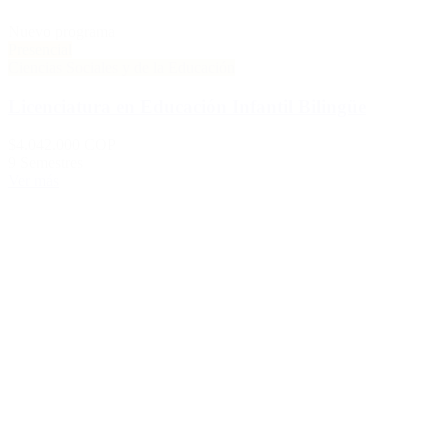
Nuevo programa
Presencial
Ciencias Sociales y de la Educación
Licenciatura en Educación Infantil Bilingüe
$4.042.000 COP
9 Semestres
Ver más