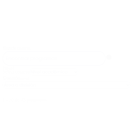
La Santoto
Buscar
Search content
Nivel
Select content
División
Select content
1 - 30 de 45 programas